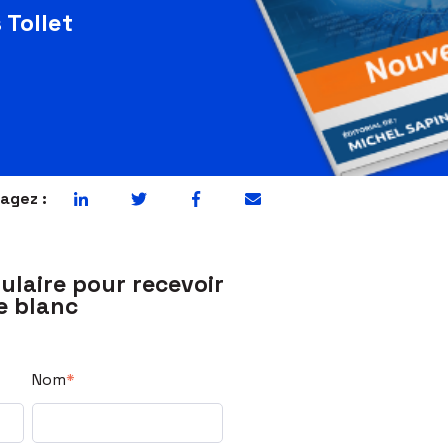
 Tollet
agez :
ulaire pour recevoir
re blanc
Nom
*