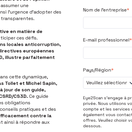
à assumer une
Nom de l'entreprise
*
insi l’urgence d’adopter des
 transparentes.
ive en matière de
ticiper ces défis.
E-mail professionnel
*
ons locales anticorruption,
directives européennes
RD, illustre parfaitement
Pays/Région
*
ans cette dynamique,
s Tollet et Michel Sapin,
à jour de son guide,
a CSRD/CS3D.
Ce guide
Eye2Scan s'engage à pr
es obligations
privée. Nous utilisons v
conseils pratiques et des
compte et les services
également vous contacte
efficacement contre la
offres. Veuillez choisir
nt ainsi à répondre aux
dessous.