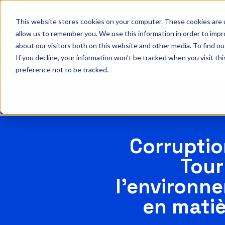
This website stores cookies on your computer. These cookies are u
allow us to remember you. We use this information in order to imp
about our visitors both on this website and other media. To find o
If you decline, your information won’t be tracked when you visit th
preference not to be tracked.
Corruptio
Tour
l’environne
en matiè