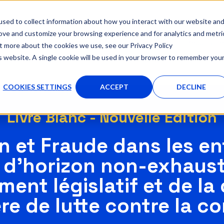
sed to collect information about how you interact with our website an
rove and customize your browsing experience and for analytics and metri
Solutions
Outil
Partenaires
Ressourc
ut more about the cookies we use, see our Privacy Policy
AFFICHER LE SOUS-MENU POUR SOLUTIONS
is website. A single cookie will be used in your browser to remember you
COOKIES SETTINGS
ACCEPT
DECLINE
Livre Blanc - Nouvelle Edition
n et Fraude dans les ent
 d’horizon non-exhaust
ment législatif et de l
re de lutte contre la c