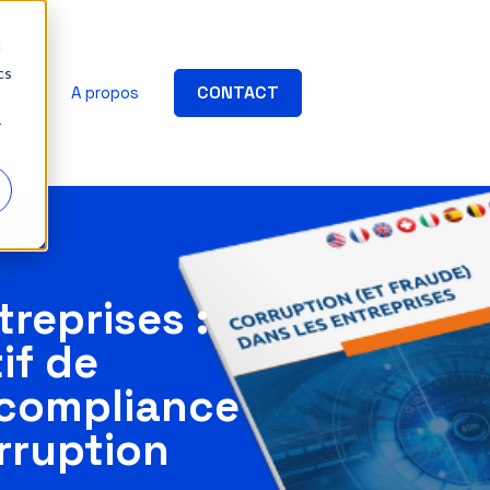
d
cs
CONTACT
es
A propos
AFFICHER LE SOUS-MENU POUR RESSOURCES
r
reprises :
if de
a compliance
orruption