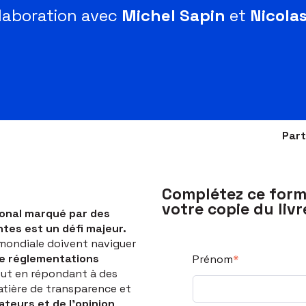
laboration avec
Michel Sapin
et
Nicolas
Part
Complétez ce form
votre copie du liv
ional marqué par des
tes est un défi majeur.
 mondiale doivent naviguer
e réglementations
Prénom
*
ut en répondant à des
atière de transparence et
ateurs et de l’opinion