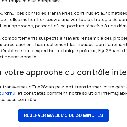
ude toujours plus complexes.
ourd'hui ces contrôles transverses continus et automatisé
aude - elles mettent en œuvre une véritable stratégie de co
eur approche, passant d'une posture réactive à une déma
es comportements suspects à travers l'ensemble des proces
ts où se cachent habituellement les fraudes. Contrairemen
érables et une expertise technique pointue, Eye2Scan offr
t opérationnelle.
er votre approche du contrôle int
 transverses d'Eye2Scan peuvent transformer votre gesti
ourd'hui
et constatez comment notre solution interfaçable
se sous contrôle.
RÉSERVER MA DÉMO DE 30 MINUTES