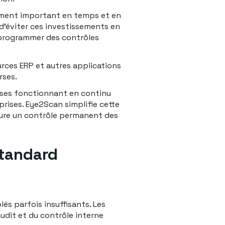
sement important en temps et en
d’éviter ces investissements en
 programmer des contrôles
rces ERP et autres applications
rses.
erses fonctionnant en continu
rises. Eye2Scan simplifie cette
sure un contrôle permanent des
standard
és parfois insuffisants. Les
udit et du contrôle interne