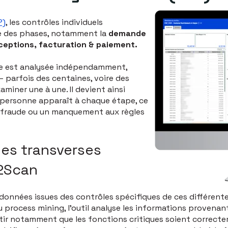
P)
, les contrôles individuels
le des phases, notamment la
demande
eptions, facturation & paiement.
se est analysée indépendamment,
 parfois des centaines, voire des
xaminer une à une. Il devient ainsi
e personne apparaît à chaque étape, ce
de fraude ou un manquement aux règles
es transverses
2Scan
 données issues des contrôles spécifiques de ces différen
 process mining, l'outil analyse les informations provenan
tir notamment que les fonctions critiques soient correcte