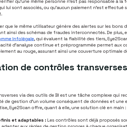
rifier qu'une même personne n'est pas responsable à la foi
i lui sont associés, ou qu'aucun paiement n'est effectué s
.
r que le même utilisateur génère des alertes sur les bons 
lant ainsi des schémas de fraudes interconnectés. De plus,
comme Infolégale
, qui évaluent la fiabilité des tiers, Eye2Sc
apacité d'analyse continue et préprogrammée permet aux co
ablement au rouge, assurant ainsi une couverture optimale d
ation de contrôles transverses
nsverses via des outils de BI est une tâche complexe qui 
é de gestion d’un volume conséquent de données et une ex
ise, Eye2Scan offre, quant à elle, une solution clé en main :
inis et adaptables :
Les contrôles sont déjà proposés s
les adapter aux règles de gestion propres à chaque organisat