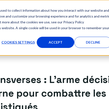
sed to collect information about how you interact with our website an
rove and customize your browsing experience and for analytics and metri
ut more about the cookies we use, see our Privacy Policy
is website. A single cookie will be used in your browser to remember you
Solutions
Outil
Partenaires
Ressourc
AFFICHER LE SOUS-MENU POUR SOLUTIONS
COOKIES SETTINGS
ACCEPT
DECLINE
nsverses : L'arme décis
erne pour combattre le
istiqués