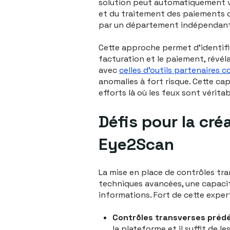
solution peut automatiquement vé
et du traitement des paiements qu
par un département indépendant
Cette approche permet d'identifie
facturation et le paiement, révé
avec
celles d'outils partenaires 
anomalies à fort risque. Cette c
efforts là où les feux sont vérit
Défis pour la cré
Eye2Scan
La mise en place de contrôles tra
techniques avancées, une capacit
informations. Fort de cette expert
Contrôles transverses prédéf
la plateforme et il suffit de 