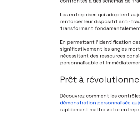
confrontés à des schémas de fra
Les entreprises qui adoptent auj
renforcer leur dispositif anti-fr
transformant fondamentalement l
En permettant l'identification d
significativement les angles mor
nécessitant des ressources consid
personnalisable et immédiatemen
Prêt à révolutionn
Découvrez comment les contrôles
démonstration personnalisée auj
rapidement mettre votre entrepri