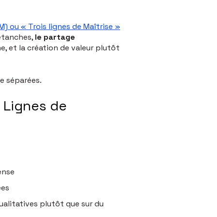
) ou « Trois lignes de Maîtrise »
 étanches,
le partage
, et la création de valeur plutôt
ue séparées.
s Lignes de
ense
ées
alitatives plutôt que sur du