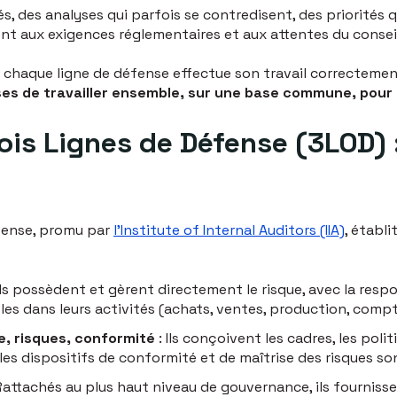
s, des analyses qui parfois se contredisent, des priorités qu
nt aux exigences réglementaires et aux attentes du conseil
si chaque ligne de défense effectue son travail correcteme
es de travailler ensemble, sur une base commune, pour c
ois Lignes de Défense (3LOD) :
fense, promu par
l'Institute of Internal Auditors (IIA)
, établi
Ils possèdent et gèrent directement le risque, avec la resp
es dans leurs activités (achats, ventes, production, compt
e, risques, conformité
: Ils conçoivent les cadres, les polit
 les dispositifs de conformité et de maîtrise des risques s
attachés au plus haut niveau de gouvernance, ils fournis