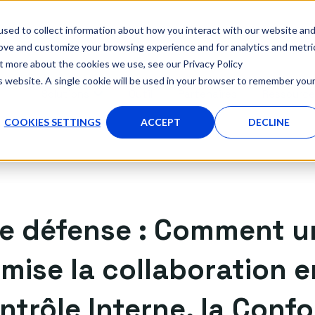
sed to collect information about how you interact with our website an
rove and customize your browsing experience and for analytics and metri
ut more about the cookies we use, see our Privacy Policy
is website. A single cookie will be used in your browser to remember you
Solutions
Outil
Partenaires
Ressourc
AFFICHER LE SOUS-MENU POUR SOLUTIONS
COOKIES SETTINGS
ACCEPT
DECLINE
de défense : Comment un
ise la collaboration en
ontrôle Interne, la Conf