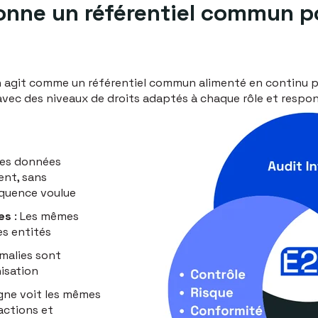
nne un référentiel commun po
git comme un référentiel commun alimenté en continu par
avec des niveaux de droits adaptés à chaque rôle et respon
es données
nt, sans
équence voulue
es
: Les mêmes
es entités
malies sont
isation
gne voit les mêmes
 actions et